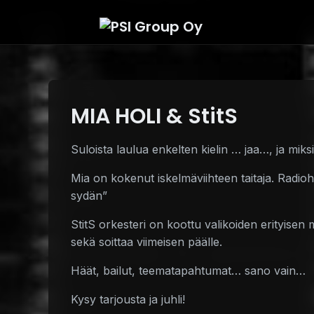
MIA HOLI & StitS
Suloista laulua enkelten kielin … jaa…, ja miks
Mia on kokenut iskelmäviihteen taitaja. Radio
sydän”
StitS orkesteri on koottu valikoiden erityisen 
sekä soittaa viimeisen päälle.
Häät, bailut, teematapahtumat… sano vain…
Kysy tarjousta ja juhli!